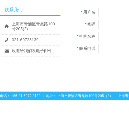
联系我们
*
用户名
上海市青浦区青昆路100
*
密码
号205(2)
*
机构名称
021-69723139
*
联系电话
欢迎给我们发电子邮件
电话： +86-21-6972 3139
|
地址： 上海市青浦区青昆路100号205（2）
上海青